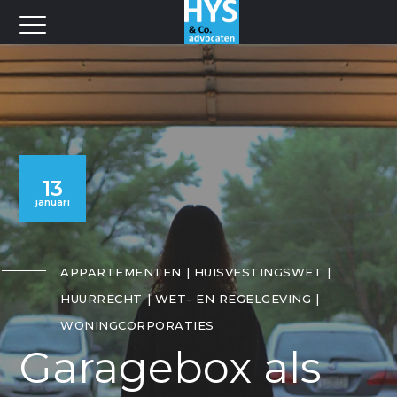
13
januari
APPARTEMENTEN
HUISVESTINGSWET
HUURRECHT
WET- EN REGELGEVING
WONINGCORPORATIES
Garagebox als