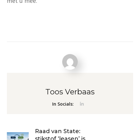
met u mee.
Toos Verbaas
In Socials:
Raad van State:
stikstof ‘leasen’ is