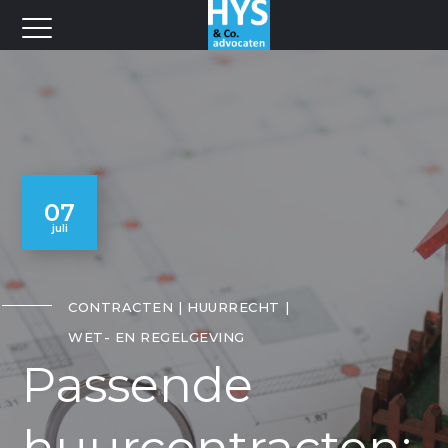
07
juli
CONTRACTEN
HUURRECHT
WET- EN REGELGEVING
Passende