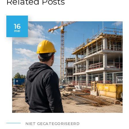
Related Posts
16
mei
NIET GECATEGORISEERD