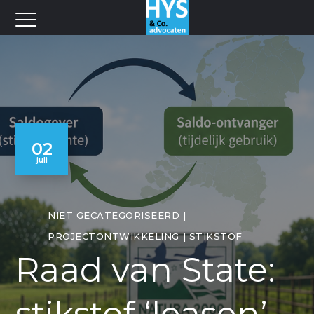
02
juli
NIET GECATEGORISEERD
PROJECTONTWIKKELING
STIKSTOF
Raad van State: