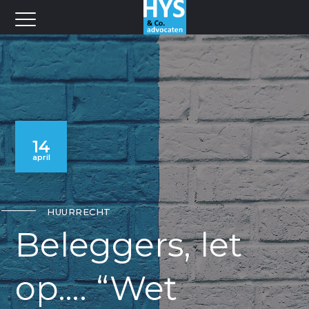
14
april
HUURRECHT
Beleggers, let
op…. “Wet