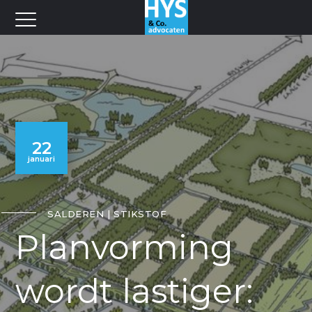
22
januari
SALDEREN
STIKSTOF
Planvorming
wordt lastiger: