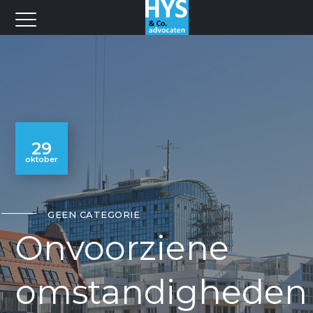
29
oktober
GEEN CATEGORIE
Onvoorziene
omstandigheden